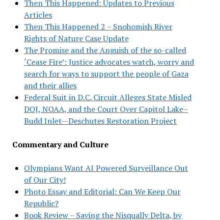
Then This Happened: Updates to Previous
Articles
Then This Happened 2 – Snohomish River
Rights of Nature Case Update
The Promise and the Anguish of the so-called
‘Cease Fire’: Justice advocates watch, worry and
search for ways to support the people of Gaza
and their allies
Federal Suit in D.C. Circuit Alleges State Misled
DOJ, NOAA, and the Court Over Capitol Lake–
Budd Inlet—Deschutes Restoration Project
Commentary and Culture
Olympians Want AI Powered Surveillance Out
of Our City!
Photo Essay and Editorial: Can We Keep Our
Republic?
Book Review – Saving the Nisqually Delta, by