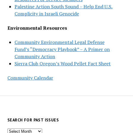
Palestine Action South Sound – Help End U.S.
Complicity in Israeli Genocide
Environmental Resources
Community Environmental Legal Defense
Fund’s “Democracy Playbook” – A Primer on
Community Action
Sierra Club Oregon’s Wood Pellet Fact Sheet
Community Calendar
SEARCH FOR PAST ISSUES
Search