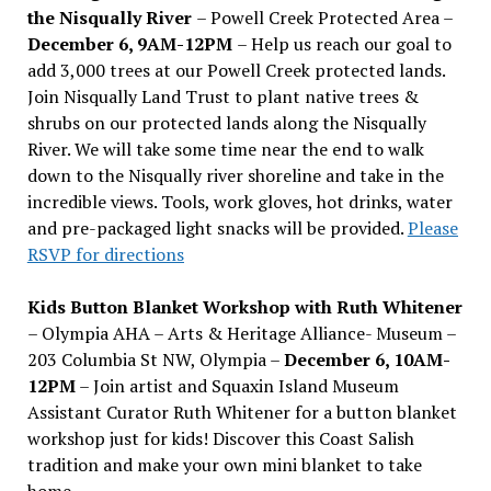
the Nisqually River
– Powell Creek Protected Area –
December 6, 9AM-12PM
– Help us reach our goal to
add 3,000 trees at our Powell Creek protected lands.
Join Nisqually Land Trust to plant native trees &
shrubs on our protected lands along the Nisqually
River. We will take some time near the end to walk
down to the Nisqually river shoreline and take in the
incredible views. Tools, work gloves, hot drinks, water
and pre-packaged light snacks will be provided.
Please
RSVP for directions
Kids Button Blanket Workshop with Ruth Whitener
– Olympia AHA – Arts & Heritage Alliance- Museum –
203 Columbia St NW, Olympia –
December 6, 10AM-
12PM
– Join artist and Squaxin Island Museum
Assistant Curator Ruth Whitener for a button blanket
workshop just for kids! Discover this Coast Salish
tradition and make your own mini blanket to take
home.