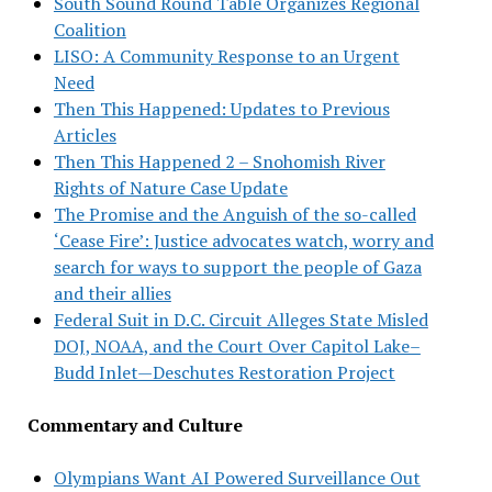
South Sound Round Table Organizes Regional
Coalition
LISO: A Community Response to an Urgent
Need
Then This Happened: Updates to Previous
Articles
Then This Happened 2 – Snohomish River
Rights of Nature Case Update
The Promise and the Anguish of the so-called
‘Cease Fire’: Justice advocates watch, worry and
search for ways to support the people of Gaza
and their allies
Federal Suit in D.C. Circuit Alleges State Misled
DOJ, NOAA, and the Court Over Capitol Lake–
Budd Inlet—Deschutes Restoration Project
Commentary and Culture
Olympians Want AI Powered Surveillance Out