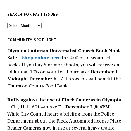
SEARCH FOR PAST ISSUES
Search
for
past
COMMUNITY SPOTLIGHT
issues
Olympia Unitarian Universalist Church Book Nook
Sale
–
Shop online here
for 25% off discounted
books. If you buy 5 or more books, you will receive an
additional 10% on your total purchase.
December 1 –
Midnight December 6 –
All proceeds will benefit the
Thurston County Food Bank.
Rally against the use of Flock Cameras in Olympia
– City Hall, 601 4th Ave E –
December 2 @ 6PM
–
While City Council hears a briefing from the Police
Department about the Flock Automated license Plate
Reader Cameras now in use at several heavy traffic