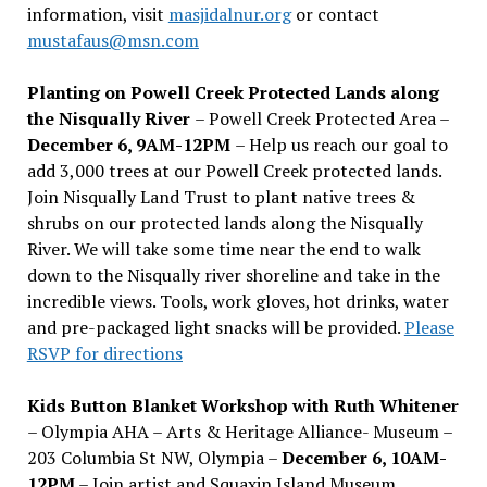
information, visit
masjidalnur.org
or contact
mustafaus@msn.com
Planting on Powell Creek Protected Lands along
the Nisqually River
– Powell Creek Protected Area –
December 6, 9AM-12PM
– Help us reach our goal to
add 3,000 trees at our Powell Creek protected lands.
Join Nisqually Land Trust to plant native trees &
shrubs on our protected lands along the Nisqually
River. We will take some time near the end to walk
down to the Nisqually river shoreline and take in the
incredible views. Tools, work gloves, hot drinks, water
and pre-packaged light snacks will be provided.
Please
RSVP for directions
Kids Button Blanket Workshop with Ruth Whitener
– Olympia AHA – Arts & Heritage Alliance- Museum –
203 Columbia St NW, Olympia –
December 6, 10AM-
12PM
– Join artist and Squaxin Island Museum