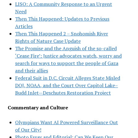
LISO: A Community Response to an Urgent
Need
Then This Happened: Updates to Previous
Articles
Then This Happened 2 – Snohomish River
Rights of Nature Case Update
The Promise and the Anguish of the so-called
‘Cease Fire’: Justice advocates watch, worry and
search for ways to support the people of Gaza
and their allies
Federal Suit in D.C. Circuit Alleges State Misled
DOJ, NOAA, and the Court Over Capitol Lake–
Budd Inlet—Deschutes Restoration Project
Commentary and Culture
Olympians Want AI Powered Surveillance Out
of Our City!
Photo Essay and Editorial: Can We Keep Our