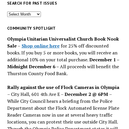
SEARCH FOR PAST ISSUES
Search
for
past
COMMUNITY SPOTLIGHT
issues
Olympia Unitarian Universalist Church Book Nook
Sale
–
Shop online here
for 25% off discounted
books. If you buy 5 or more books, you will receive an
additional 10% on your total purchase.
December 1 –
Midnight December 6 –
All proceeds will benefit the
Thurston County Food Bank.
Rally against the use of Flock Cameras in Olympia
– City Hall, 601 4th Ave E –
December 2 @ 6PM
–
While City Council hears a briefing from the Police
Department about the Flock Automated license Plate
Reader Cameras now in use at several heavy traffic
locations, you can protest their use outside City Hall.
Though the Olympia Police Department states it will