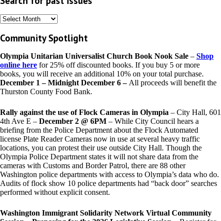
Search for past issues
Search
for
Community Spotlight
past
issues
Olympia Unitarian Universalist Church Book Nook Sale
–
Shop
online here
for 25% off discounted books. If you buy 5 or more
books, you will receive an additional 10% on your total purchase.
December 1 – Midnight December 6 –
All proceeds will benefit the
Thurston County Food Bank.
Rally against the use of Flock Cameras in Olympia
– City Hall, 601
4th Ave E –
December 2 @ 6PM
– While City Council hears a
briefing from the Police Department about the Flock Automated
license Plate Reader Cameras now in use at several heavy traffic
locations, you can protest their use outside City Hall. Though the
Olympia Police Department states it will not share data from the
cameras with Customs and Border Patrol, there are 88 other
Washington police departments with access to Olympia’s data who do.
Audits of flock show 10 police departments had “back door” searches
performed without explicit consent.
Washington Immigrant Solidarity Network Virtual Community