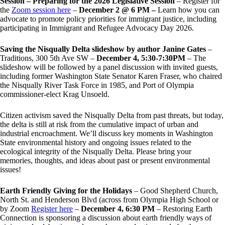
Session – Preparing for the 2026 Legislative Session
– Register for
the
Zoom session here
–
December 2 @ 6 PM –
Learn how you can
advocate to promote policy priorities for immigrant justice, including
participating in Immigrant and Refugee Advocacy Day 2026.
Saving the Nisqually Delta slideshow by author Janine Gates
–
Traditions, 300 5th Ave SW –
December 4, 5:30-7:30PM
– The
slideshow will be followed by a panel discussion with invited guests,
including former Washington State Senator Karen Fraser, who chaired
the Nisqually River Task Force in 1985, and Port of Olympia
commissioner-elect Krag Unsoeld.
Citizen activism saved the Nisqually Delta from past threats, but today,
the delta is still at risk from the cumulative impact of urban and
industrial encroachment. We
’
ll discuss key moments in Washington
State environmental history and ongoing issues related to the
ecological integrity of the Nisqually Delta. Please bring your
memories, thoughts, and ideas about past or present environmental
issues!
Earth Friendly Giving for the Holidays
– Good Shepherd Church,
North St. and Henderson Blvd (across from Olympia High School or
by Zoom
Register here
–
December 4, 6:30 PM
– Restoring Earth
Connection is sponsoring a discussion about earth friendly ways of