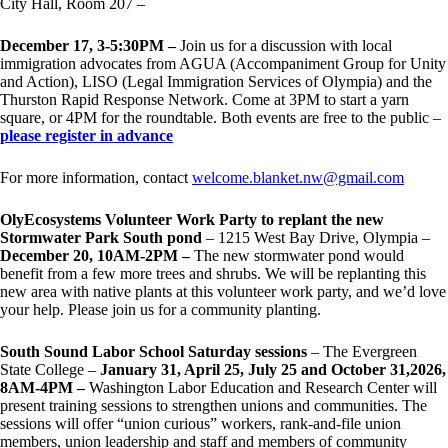
City Hall, Room 207 –
December 17, 3-5:30PM –
Join us for a discussion with local
immigration advocates from AGUA (Accompaniment Group for Unity
and Action), LISO (Legal Immigration Services of Olympia) and the
Thurston Rapid Response Network. Come at 3PM to start a yarn
square, or 4PM for the roundtable. Both events are free to the public –
please register in advance
For more information, contact
welcome.blanket.nw@gmail.com
OlyEcosystems Volunteer Work Party to replant the new
Stormwater Park South pond
– 1215 West Bay Drive, Olympia –
December 20, 10AM-2PM –
The new stormwater pond would
benefit from a few more trees and shrubs. We will be replanting this
new area with native plants at this volunteer work party, and we’d love
your help. Please join us for a community planting.
South Sound Labor School Saturday sessions
– The Evergreen
State College –
January 31, April 25, July 25 and October 31,2026,
8AM-4PM –
Washington Labor Education and Research Center will
present training sessions to strengthen unions and communities. The
sessions will offer “union curious” workers, rank-and-file union
members, union leadership and staff and members of community