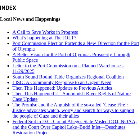
INDEX
Local News and Happenings
A Call to Save Works in Progress
What’s happening at The JOLT?
Port Commission Election Portends a New Direction for the Port
of Olympia
A Better Vision for the Port of Olympia: Prosperity Through
Public Space
Letter to the Port Commission on a Planned Warehouse –
11/29/2025
South Sound Round Table Organizes Regional Coalition
LISO: A Community Response to an Urgent Need
Then This Happened: Updates to Previous Articles
Then This Happened 2 – Snohomish River Rights of Nature
Case Update
The Promise and the Anguish of the so-called ‘Cease Fire’:
Justice advocates watch, worry and search for ways to support
the people of Gaza and their allies
Federal Suit in D.C. Circuit Alleges State Misled DOJ, NOAA,
and the Court Over Capitol Lake–Budd Inlet—Deschutes
Restoration Project