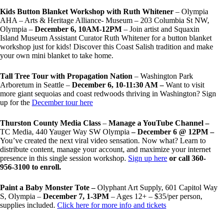
Kids Button Blanket Workshop with Ruth Whitener
– Olympia
AHA – Arts & Heritage Alliance- Museum – 203 Columbia St NW,
Olympia –
December 6, 10AM-12PM
– Join artist and Squaxin
Island Museum Assistant Curator Ruth Whitener for a button blanket
workshop just for kids! Discover this Coast Salish tradition and make
your own mini blanket to take home.
Tall Tree Tour with Propagation Nation
– Washington Park
Arboretum in Seattle –
December 6, 10-11:30 AM –
Want to visit
more giant sequoias and coast redwoods thriving in Washington? Sign
up for the
December tour here
Thurston County Media Class
–
Manage a YouTube Channel –
TC Media, 440 Yauger Way SW Olympia
– December 6 @ 12PM –
You
’
ve created the next viral video sensation. Now what? Learn to
distribute content, manage your account, and maximize your internet
presence in this single session workshop.
Sign up here
or call 360-
956-3100 to enroll.
Paint a Baby Monster Tote –
Olyphant Art Supply, 601 Capitol Way
S, Olympia –
December 7, 1-3PM
– Ages 12+ – $35/per person,
supplies included.
Click here for more info and tickets