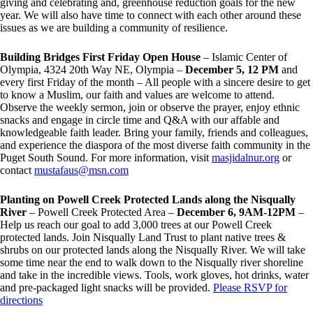
giving and celebrating and, greenhouse reduction goals for the new
year. We will also have time to connect with each other around these
issues as we are building a community of resilience.
Building Bridges First Friday Open House
– Islamic Center of
Olympia, 4324 20th Way NE, Olympia –
December 5, 12 PM
and
every first Friday of the month – All people with a sincere desire to get
to know a Muslim, our faith and values are welcome to attend.
Observe the weekly sermon, join or observe the prayer, enjoy ethnic
snacks and engage in circle time and Q&A with our affable and
knowledgeable faith leader. Bring your family, friends and colleagues,
and experience the diaspora of the most diverse faith community in the
Puget South Sound. For more information, visit
masjidalnur.org
or
contact
mustafaus@msn.com
Planting on Powell Creek Protected Lands along the Nisqually
River
– Powell Creek Protected Area –
December 6, 9AM-12PM
–
Help us reach our goal to add 3,000 trees at our Powell Creek
protected lands. Join Nisqually Land Trust to plant native trees &
shrubs on our protected lands along the Nisqually River. We will take
some time near the end to walk down to the Nisqually river shoreline
and take in the incredible views. Tools, work gloves, hot drinks, water
and pre-packaged light snacks will be provided.
Please RSVP for
directions