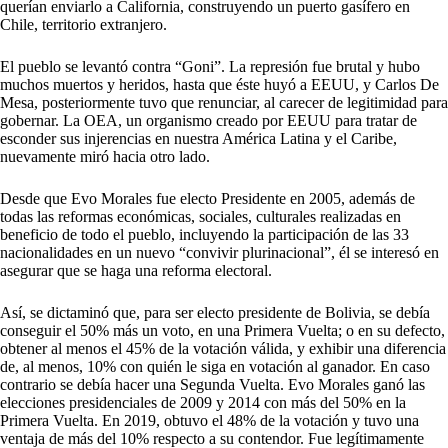
querían enviarlo a California, construyendo un puerto gasífero en
Chile, territorio extranjero.
El pueblo se levantó contra “Goni”. La represión fue brutal y hubo
muchos muertos y heridos, hasta que éste huyó a EEUU, y Carlos De
Mesa, posteriormente tuvo que renunciar, al carecer de legitimidad para
gobernar. La OEA, un organismo creado por EEUU para tratar de
esconder sus injerencias en nuestra América Latina y el Caribe,
nuevamente miró hacia otro lado.
Desde que Evo Morales fue electo Presidente en 2005, además de
todas las reformas económicas, sociales, culturales realizadas en
beneficio de todo el pueblo, incluyendo la participación de las 33
nacionalidades en un nuevo “convivir plurinacional”, él se interesó en
asegurar que se haga una reforma electoral.
Así, se dictaminó que, para ser electo presidente de Bolivia, se debía
conseguir el 50% más un voto, en una Primera Vuelta; o en su defecto,
obtener al menos el 45% de la votación válida, y exhibir una diferencia
de, al menos, 10% con quién le siga en votación al ganador. En caso
contrario se debía hacer una Segunda Vuelta. Evo Morales ganó las
elecciones presidenciales de 2009 y 2014 con más del 50% en la
Primera Vuelta. En 2019, obtuvo el 48% de la votación y tuvo una
ventaja de más del 10% respecto a su contendor. Fue legítimamente