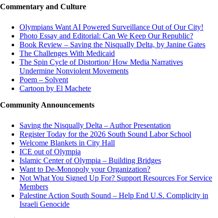
Commentary and Culture
Olympians Want AI Powered Surveillance Out of Our City!
Photo Essay and Editorial: Can We Keep Our Republic?
Book Review – Saving the Nisqually Delta, by Janine Gates
The Challenges With Medicaid
The Spin Cycle of Distortion/ How Media Narratives
Undermine Nonviolent Movements
Poem – Solvent
Cartoon by El Machete
Community Announcements
Saving the Nisqually Delta – Author Presentation
Register Today for the 2026 South Sound Labor School
Welcome Blankets in City Hall
ICE out of Olympia
Islamic Center of Olympia – Building Bridges
Want to De-Monopoly your Organization?
Not What You Signed Up For? Support Resources For Service
Members
Palestine Action South Sound – Help End U.S. Complicity in
Israeli Genocide