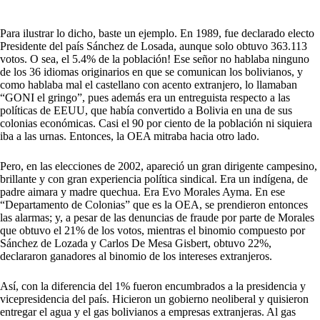
Para ilustrar lo dicho, baste un ejemplo. En 1989, fue declarado electo
Presidente del país Sánchez de Losada, aunque solo obtuvo 363.113
votos. O sea, el 5.4% de la población! Ese señor no hablaba ninguno
de los 36 idiomas originarios en que se comunican los bolivianos, y
como hablaba mal el castellano con acento extranjero, lo llamaban
“GONI el gringo”, pues además era un entreguista respecto a las
políticas de EEUU, que había convertido a Bolivia en una de sus
colonias económicas. Casi el 90 por ciento de la población ni siquiera
iba a las urnas. Entonces, la OEA mitraba hacia otro lado.
Pero, en las elecciones de 2002, apareció un gran dirigente campesino,
brillante y con gran experiencia política sindical. Era un indígena, de
padre aimara y madre quechua. Era Evo Morales Ayma. En ese
“Departamento de Colonias” que es la OEA, se prendieron entonces
las alarmas; y, a pesar de las denuncias de fraude por parte de Morales
que obtuvo el 21% de los votos, mientras el binomio compuesto por
Sánchez de Lozada y Carlos De Mesa Gisbert, obtuvo 22%,
declararon ganadores al binomio de los intereses extranjeros.
Así, con la diferencia del 1% fueron encumbrados a la presidencia y
vicepresidencia del país. Hicieron un gobierno neoliberal y quisieron
entregar el agua y el gas bolivianos a empresas extranjeras. Al gas